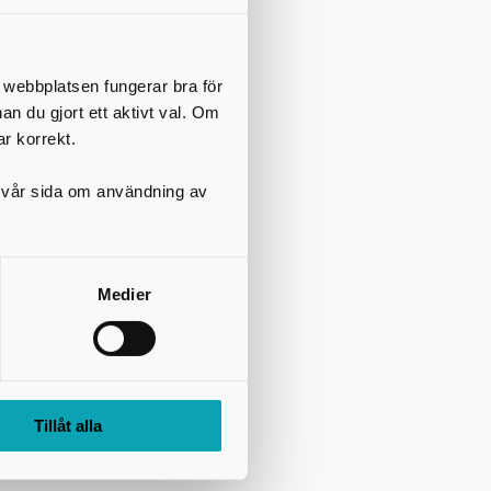
verktyg för
er och
t webbplatsen fungerar bra för
nan du gjort ett aktivt val. Om
ed bland
ar korrekt.
på vår sida om användning av
att skapa
för att inte
Medier
shavare och
förs
 av
Tillåt alla
akta Sara