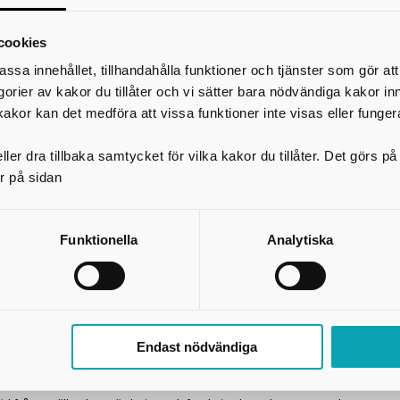
öka elevernas kunskaper om vad som kan främja psykisk hälsa och ge dem 
tt långsiktigt hantera livets naturliga upp- och nedgångar.
cookies
Det syns inte
är ett forskningsbaserat lärverktyg som kan användas för
systematiskt hälsofrämjande och förebyggande elevhälsoarbete i kommun
assa innehållet, tillhandahålla funktioner och tjänster som gör at
kolor.
egorier av kakor du tillåter och vi sätter bara nödvändiga kakor in
På sidan
psykisk hälsa med skolan som arena
kan du se föreälsningar m
kakor kan det medföra att vissa funktioner inte visas eller funger
annat Sissela Nutley, som är en av dem som står bakom
Det syns inte
.
ler dra tillbaka samtycket för vilka kakor du tillåter. Det görs 
Om satsningen
r på sidan
Syftet med satsningen är att öka den psykiska hälsan hos unga, men också 
örutsättningar för fullföljda studier. Att klara sina studier är en viktig faktor 
amna i utanförskap längre fram i livet.
Funktionella
Analytiska
Utöver att lärverktyget används på skoltid finns föreläsningar för vårdnad
beslutsfattare. Kommungemensamma träffar för erfarenhetsutbyte genom
regelbundet. Högskolan i Skövde kommer att följa och utvärdera effekterna
satsningen.
Kontaktpersoner inom satsningen
Endast nödvändiga
Vid övergripande frågor om den skaraborgsgemensamma satsningen, kont
holm,
sara.holm@skaraborg.se