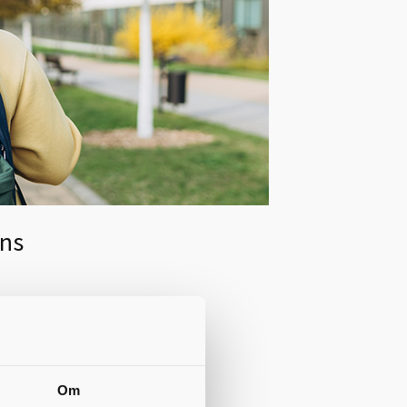
yns
för att
ill
verktyget
Det
Om
n är att