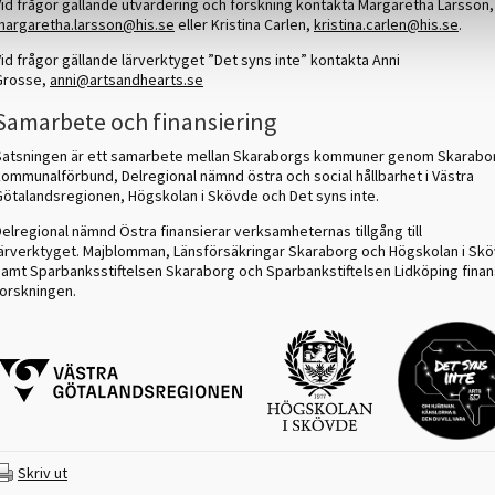
Vid frågor gällande utvärdering och forskning kontakta Margaretha Larsson,
margaretha.larsson@his.se
eller Kristina Carlen,
kristina.carlen@his.se
.
id frågor gällande lärverktyget ”Det syns inte” kontakta Anni
Grosse,
anni@artsandhearts.se
Samarbete och finansiering
Satsningen är ett samarbete mellan Skaraborgs kommuner genom Skarabo
kommunalförbund, Delregional nämnd östra och social hållbarhet i Västra
Götalandsregionen, Högskolan i Skövde och Det syns inte.
elregional nämnd Östra finansierar verksamheternas tillgång till
lärverktyget.
Majblomman, Länsförsäkringar Skaraborg och Högskolan i Sk
samt Sparbanksstiftelsen Skaraborg och Sparbankstiftelsen Lidköping finan
forskningen.
Skriv ut