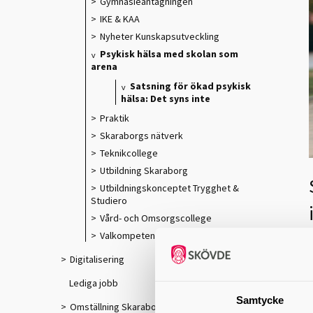
Gymnasieantagningen
IKE & KAA
Nyheter Kunskapsutveckling
Psykisk hälsa med skolan som
arena
Satsning för ökad psykisk
hälsa: Det syns inte
Praktik
Skaraborgs nätverk
Teknikcollege
Utbildning Skaraborg
Utbildningskonceptet Trygghet &
Studiero
Vård- och Omsorgscollege
Valkompetens
Digitalisering
Lediga jobb
S
Samtycke
s
Omställning Skaraborg