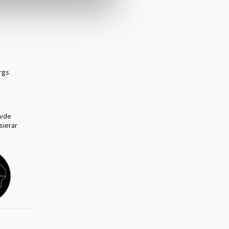
rgs
övde
sierar