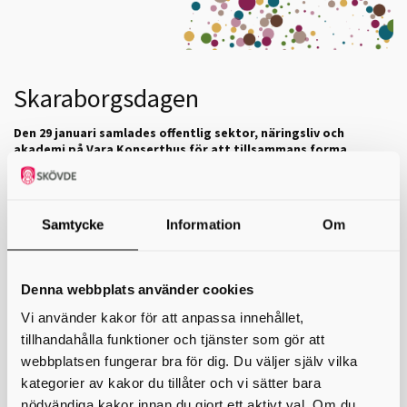
Skaraborgsdagen
Den 29 januari samlades offentlig sektor, näringsliv och
akademi på Vara Konserthus för att tillsammans forma
framtidens Skaraborg. Skaraborgsdagen är den årliga
mötesplatsen där ledare och beslutsfattare möts för att
inspireras, samverka och skapa nya vägar framåt.
Samtycke
Information
Om
I en tid av snabb förändring, global osäkerhet och teknologiska
språng ställs nya krav på hur vi leder, samarbetar och bygger
motståndskraft. Under Skaraborgsdagen 2026 utforskade vi hur
Skaraborg kan stå starkt genom att kombinera lokalt mod med global
Denna webbplats använder cookies
kraft.
Vi använder kakor för att anpassa innehållet,
Ledarskap i en föränderlig värld
Hur vi kan leda när spelplanen ständigt förändras.
tillhandahålla funktioner och tjänster som gör att
webbplatsen fungerar bra för dig. Du väljer själv vilka
Näringslivets ledarskap i Skaraborg
kategorier av kakor du tillåter och vi sätter bara
Hur innovation, tradition och hållbarhet möts i praktiken.
nödvändiga kakor innan du gjort ett aktivt val. Om du