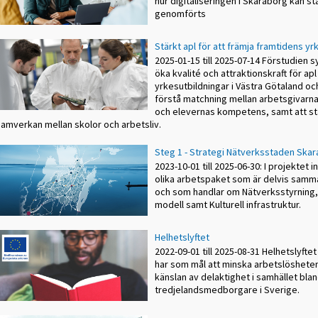
hur digitaliseringen i Skaraborg kan st
genomförts
Stärkt apl för att främja framtidens yr
2025-01-15 till 2025-07-14 Förstudien syf
öka kvalité och attraktionskraft för ap
yrkesutbildningar i Västra Götaland oc
förstå matchning mellan arbetsgivarn
och elevernas kompetens, samt att st
samverkan mellan skolor och arbetsliv.
Steg 1 - Strategi Nätverksstaden Ska
2023-10-01 till 2025-06-30: I projektet i
olika arbetspaket som är delvis sam
och som handlar om Nätverksstyrning, 
modell samt Kulturell infrastruktur.
Helhetslyftet
2022-09-01 till 2025-08-31 Helhetslyft
har som mål att minska arbetslöshete
känslan av delaktighet i samhället bla
tredjelandsmedborgare i Sverige.