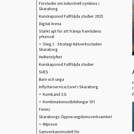
Förstudie om industriell symbios i
Skaraborg
Kunskapsnod Fullföljda studier 2025
Digital Arena
Stärkt apl för att främja framtidens
yrkesval
Steg 1 - Strategi Nätverksstaden
Skaraborg
Helhetslyftet
Kunskapsnod Fullföljda studier
SUES
Barn och unga
H
Inflyttarservice/Livet i Skaraborg
p
KomILand 3.0.
Kombinationsutbildningar SFI
Fenixz
Skaraborgs Öppna ungdomsverksamhet
IMprove
Samverkansmodell för