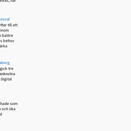
ärkas, har
kesval
tar till att
l inom
h bättre
as behov
ärka
raborg
ngick tre
manknutna
Digital
et hade som
n och öka
nd