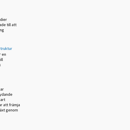
udier
e till att
ing
truktur
r en
ll
k
nar
tydande
bart
r att främja
lväxt genom