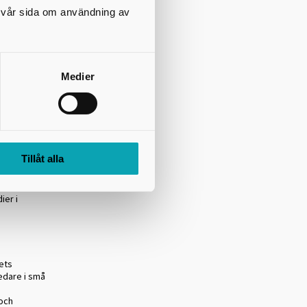
tlig sektor i
på vår sida om användning av
i
till att
Medier
bil om du
r att skapa
änster i
regionen.
Tillåt alla
g där
/svenska som
ier i
ets
edare i små
och