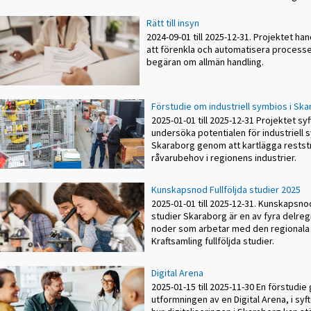
Rätt till insyn
2024-09-01 till 2025-12-31. Projektet h
att förenkla och automatisera processe
begäran om allmän handling.
Förstudie om industriell symbios i Sk
2025-01-01 till 2025-12-31 Projektet syfta
undersöka potentialen för industriell 
Skaraborg genom att kartlägga rests
råvarubehov i regionens industrier.
Kunskapsnod Fullföljda studier 2025
2025-01-01 till 2025-12-31. Kunskapsnod
studier Skaraborg är en av fyra delreg
noder som arbetar med den regionala
Kraftsamling fullföljda studier.
Digital Arena
2025-01-15 till 2025-11-30 En förstudie
utformningen av en Digital Arena, i syf