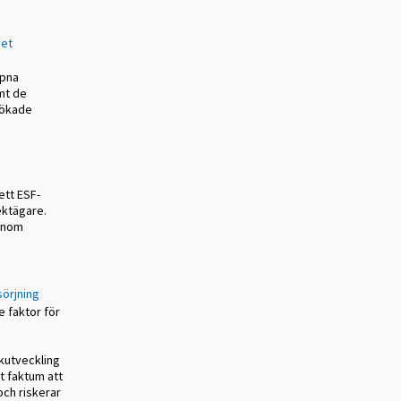
et
ppna
mt de
 ökade
ett ESF-
ektägare.
 inom
örjning
e faktor för
ikutveckling
t faktum att
ch riskerar