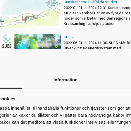
Kunskapsnod Fullföljda studier
2022-01-01 till 2024-12-31 Kunskapsnod
studier Skaraborg är en av fyra delreg
noder som arbetar med den regionala
Kraftsamling fullföljda studier.
SUES
2022-06-01 till 2024-11-30. SUES står f
utveckling av energisystem med
Skaraborgssamverkan. Genom god s
ska Skaraborg bli vinnare i omställnin
elektrifiering. Projektet ger ökad kun
Skaraborg ska ha tillgång till den energi som behövs när den behövs.
Information
Barn och unga
2020-10-01 till 2024-10-15 Inga barn el
ska falla mellan stolarna. Tidiga, sam
vid behov, integrerade insatser ska 
cookies
svåra och komplexa problem senare i l
assa innehållet, tillhandahålla funktioner och tjänster som gör at
egorier av kakor du tillåter och vi sätter bara nödvändiga kakor in
Inflyttarservice/Livet i Skaraborg
2021-09-20 till 23-09-20. Tillgång till
kakor kan det medföra att vissa funktioner inte visas eller funger
nyckelkompetens är en avgörande fakt