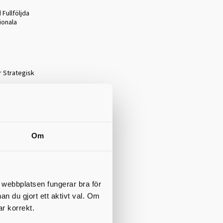
 Fullföljda
ionala
ör Strategisk
amverkan
gen mot
skap om hur
Om
ler ungdomar
ordnade och
motverka
ivet.
t webbplatsen fungerar bra för
nan du gjort ett aktivt val. Om
ar korrekt.
or för ett