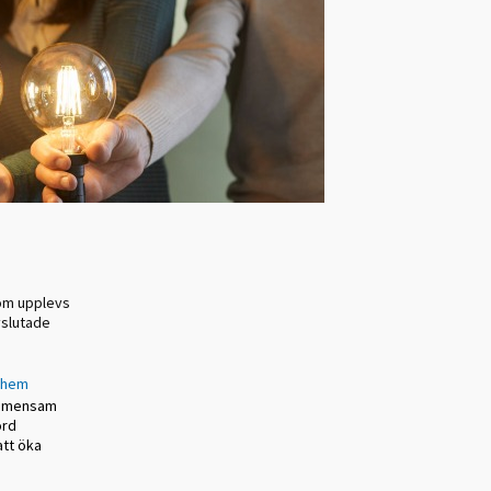
som upplevs
vslutade
dshem
 gemensam
ord
att öka