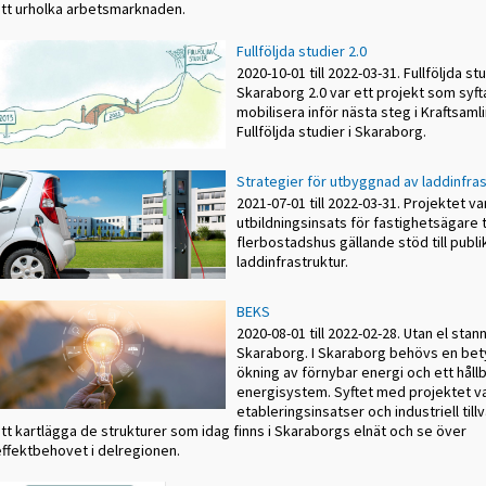
att urholka arbetsmarknaden.
Fullföljda studier 2.0
2020-10-01 till 2022-03-31. Fullföljda st
Skaraborg 2.0 var ett projekt som syftad
mobilisera inför nästa steg i Kraftsaml
Fullföljda studier i Skaraborg.
Strategier för utbyggnad av laddinfras
2021-07-01 till 2022-03-31. Projektet va
utbildningsinsats för fastighetsägare ti
flerbostadshus gällande stöd till publi
laddinfrastruktur.
BEKS
2020-08-01 till 2022-02-28. Utan el stan
Skaraborg. I Skaraborg behövs en be
ökning av förnybar energi och ett håll
energisystem. Syftet med projektet va
etableringsinsatser och industriell til
tt kartlägga de strukturer som idag finns i Skaraborgs elnät och se över
effektbehovet i delregionen.