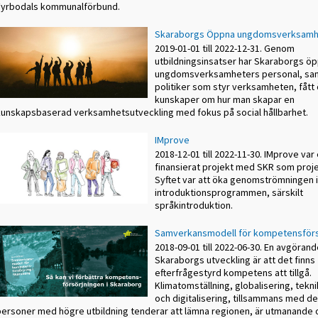
Fyrbodals kommunalförbund.
Skaraborgs Öppna ungdomsverksamh
2019-01-01 till 2022-12-31. Genom
utbildningsinsatser har Skaraborgs ö
ungdomsverksamheters personal, sa
politiker som styr verksamheten, fått
kunskaper om hur man skapar en
kunskapsbaserad verksamhetsutveckling med fokus på social hållbarhet.
IMprove
2018-12-01 till 2022-11-30. IMprove var 
finansierat projekt med SKR som proj
Syftet var att öka genomströmningen
introduktionsprogrammen, särskilt
språkintroduktion.
Samverkansmodell för kompetensförs
2018-09-01 till 2022-06-30. En avgörand
Skaraborgs utveckling är att det finns
efterfrågestyrd kompetens att tillgå.
Klimatomställning, globalisering, tekn
och digitalisering, tillsammans med de
personer med högre utbildning tenderar att lämna regionen, är utmanande o