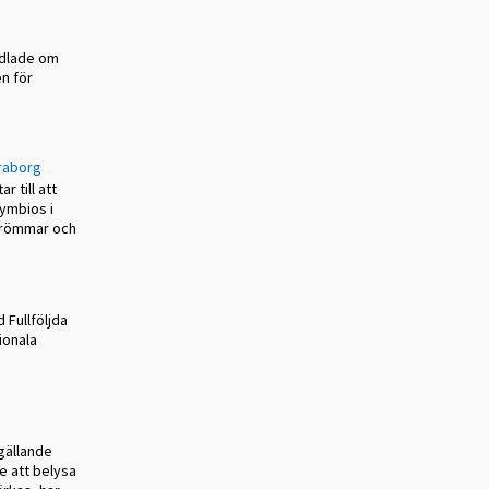
andlade om
n för
araborg
r till att
symbios i
trömmar och
 Fullföljda
ionala
 gällande
te att belysa