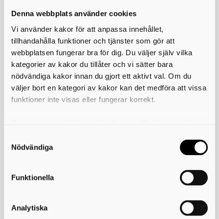
Denna webbplats använder cookies
Vi använder kakor för att anpassa innehållet,
En jämlik och jämställd hälsa
tillhandahålla funktioner och tjänster som gör att
webbplatsen fungerar bra för dig. Du väljer själv vilka
Social risk- och möjlighetsanalys
kategorier av kakor du tillåter och vi sätter bara
nödvändiga kakor innan du gjort ett aktivt val. Om du
väljer bort en kategori av kakor kan det medföra att vissa
funktioner inte visas eller fungerar korrekt.
God psykisk hälsa
Du kan när som helst ändra eller dra tillbaka samtycket
Bygg resiliens
för vilka kakor du tillåter. Det görs på vår sida om
Ofrivillig ensamhet
användning av kakor som du hittar längst ner på sidan
Nödvändiga
Hälsosamt ledarskap för psykisk hälsa inom idrotten
Funktionella
Hälsosamma levnadsvanor
Analytiska
Aktiva och hållbara transporter