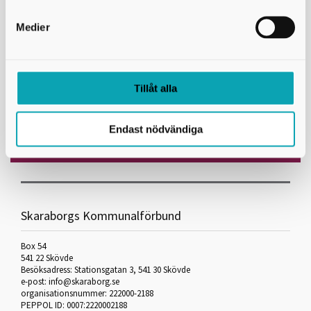
Kost
Mobilt dialoglabb
Medier
Rörelse som superkraft
Tillåt alla
Folkhälsa i Skaraborg
Endast nödvändiga
Avtal och gemensam målbild
Skaraborgs Kommunalförbund
Box 54
541 22 Skövde
Besöksadress: Stationsgatan 3, 541 30 Skövde
e-post: info@skaraborg.se
organisationsnummer: 222000-2188
PEPPOL ID: 0007:2220002188