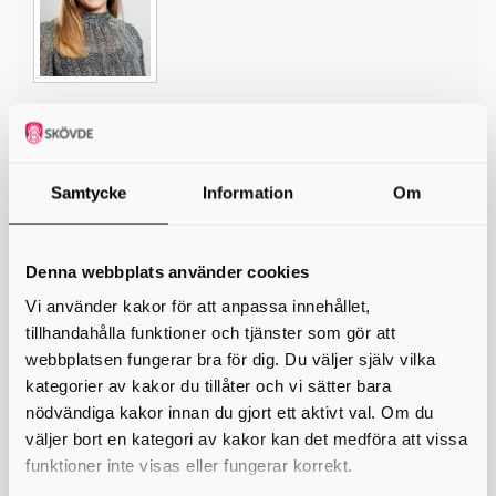
*
Ditt namn
Din e-postadress
Samtycke
Information
Om
Telefon
Denna webbplats använder cookies
*
Ämne
Vi använder kakor för att anpassa innehållet,
tillhandahålla funktioner och tjänster som gör att
*
Meddelande
webbplatsen fungerar bra för dig. Du väljer själv vilka
kategorier av kakor du tillåter och vi sätter bara
nödvändiga kakor innan du gjort ett aktivt val. Om du
väljer bort en kategori av kakor kan det medföra att vissa
funktioner inte visas eller fungerar korrekt.