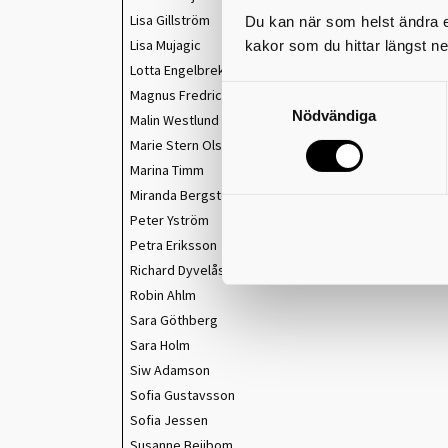
Lisa Gillström
Du kan när som helst ändra el
Lisa Mujagic
kakor som du hittar längst ne
Lotta Engelbreksson
Magnus Fredricson
Nödvändiga
Malin Westlund
Marie Stern Olsson
Marina Timm
Miranda Bergsten
Peter Yström
Petra Eriksson
Richard Dyvelås
Robin Ahlm
Sara Göthberg
Sara Holm
Siw Adamson
Sofia Gustavsson
Sofia Jessen
Susanne Beijbom