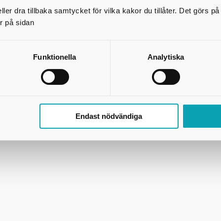
ler dra tillbaka samtycket för vilka kakor du tillåter. Det görs 
r på sidan
Skicka kopia på mejlet till dig själv
*
= Obligatorisk uppgift
Funktionella
Analytiska
Skriv ut
Endast nödvändiga