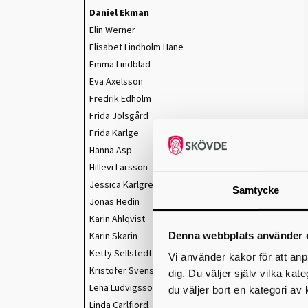
Daniel Ekman
Elin Werner
Elisabet Lindholm Hane
Emma Lindblad
Eva Axelsson
Fredrik Edholm
Frida Jolsgård
Frida Karlge
Hanna Asp
Hillevi Larsson
Jessica Karlgren
Samtycke
Jonas Hedin
Karin Ahlqvist
Denna webbplats använder 
Karin Skarin
Ketty Sellstedt
Vi använder kakor för att anp
Kristofer Svensson
dig. Du väljer själv vilka kat
Lena Ludvigsson
du väljer bort en kategori av 
Linda Carlfjord