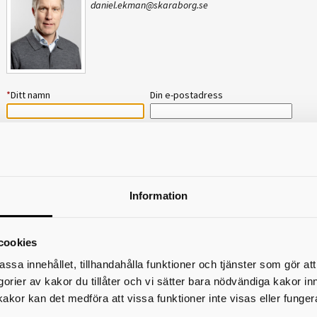
daniel.ekman@skaraborg.se
*
Ditt namn
Din e-postadress
Telefon
*
Ämne
Information
*
Meddelande
cookies
assa innehållet, tillhandahålla funktioner och tjänster som gör at
egorier av kakor du tillåter och vi sätter bara nödvändiga kakor in
kakor kan det medföra att vissa funktioner inte visas eller funger