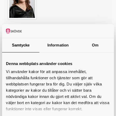
*
Ditt namn
Din e-postadress
Samtycke
Information
Om
Telefon
Denna webbplats använder cookies
*
Ämne
Vi använder kakor för att anpassa innehållet,
tillhandahålla funktioner och tjänster som gör att
*
Meddelande
webbplatsen fungerar bra för dig. Du väljer själv vilka
kategorier av kakor du tillåter och vi sätter bara
nödvändiga kakor innan du gjort ett aktivt val. Om du
väljer bort en kategori av kakor kan det medföra att vissa
funktioner inte visas eller fungerar korrekt.