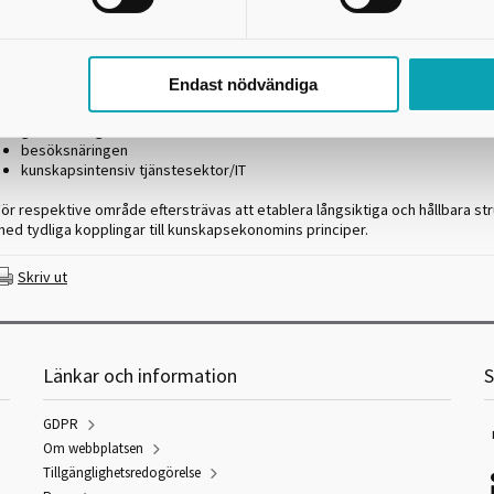
Arbetet ska synliggöras genom en aktiv profilering av Skaraborg och stär
tt ökat regionalt, nationellt och internationellt utbyte.
Särskilt fokus ska läggas inom följande prioriterade områden
Endast nödvändiga
tillverkande industri
gröna näringar
besöksnäringen
kunskapsintensiv tjänstesektor/IT
ör respektive område eftersträvas att etablera långsiktiga och hållbara st
med tydliga kopplingar till kunskapsekonomins principer.
Skriv ut
Länkar och information
S
GDPR
Om webbplatsen
Tillgänglighetsredogörelse