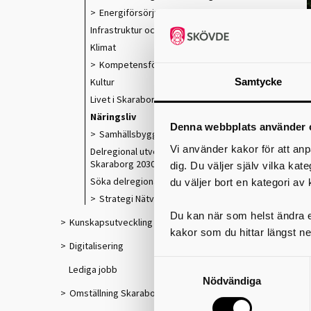
Energiförsörjning
Infrastruktur och kollektivtrafik
Klimat
Kompetensförsörjning
Samtycke
Kultur
Livet i Skaraborg
Näringsliv
Denna webbplats använder 
Samhällsbyggnad
Vi använder kakor för att anp
Delregional utvecklingsstrategi
Skaraborg 2030
dig. Du väljer själv vilka kat
Söka delregionala utvecklingsmedel
du väljer bort en kategori av 
Strategi Nätverksstaden Skaraborg
Du kan när som helst ändra el
Kunskapsutveckling
kakor som du hittar längst ne
k
Digitalisering
Lediga jobb
Nödvändiga
o
Omställning Skaraborg
f