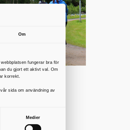
Om
t webbplatsen fungerar bra för
nan du gjort ett aktivt val. Om
ar korrekt.
er verka
på vår sida om användning av
ållbart och
lera
e mellan
Medier
ning och