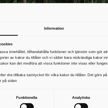
Information
cookies
assa innehållet, tillhandahålla funktioner och tjänster som gör at
egorier av kakor du tillåter och vi sätter bara nödvändiga kakor in
Näringsliv
kakor kan det medföra att vissa funktioner inte visas eller funger
Förbundet ska i nära samverkan med medlemskommunerna och andra aktör
ler dra tillbaka samtycket för vilka kakor du tillåter. Det görs 
för en expanderande arbetsmarknad genom fler växande företag samt ett h
r på sidan
onkurrenskraftigt näringsliv. Ett genomgripande synsätt ska vara att stimu
nytänkande och ett stödjande av kreativa miljöer.
Arbetet ska bygga på en god omvärldskunskap och på ett starkt förtroend
Funktionella
Analytiska
lika parter när det gäller effektiv samverkan, tydlig roll- och ansvarsfördel
örväntat resultat.