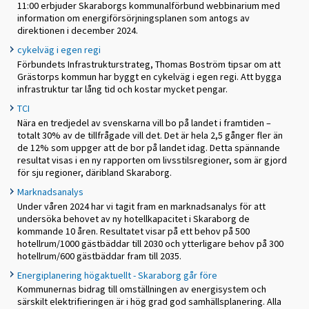
11:00 erbjuder Skaraborgs kommunalförbund webbinarium med
information om energiförsörjningsplanen som antogs av
direktionen i december 2024.
cykelväg i egen regi
Förbundets Infrastrukturstrateg, Thomas Boström tipsar om att
Grästorps kommun har byggt en cykelväg i egen regi. Att bygga
infrastruktur tar lång tid och kostar mycket pengar.
TCI
Nära en tredjedel av svenskarna vill bo på landet i framtiden –
totalt 30% av de tillfrågade vill det. Det är hela 2,5 gånger fler än
de 12% som uppger att de bor på landet idag. Detta spännande
resultat visas i en ny rapporten om livsstilsregioner, som är gjord
för sju regioner, däribland Skaraborg.
Marknadsanalys
Under våren 2024 har vi tagit fram en marknadsanalys för att
undersöka behovet av ny hotellkapacitet i Skaraborg de
kommande 10 åren. Resultatet visar på ett behov på 500
hotellrum/1000 gästbäddar till 2030 och ytterligare behov på 300
hotellrum/600 gästbäddar fram till 2035.
Energiplanering högaktuellt - Skaraborg går före
Kommunernas bidrag till omställningen av energisystem och
särskilt elektrifieringen är i hög grad god samhällsplanering. Alla