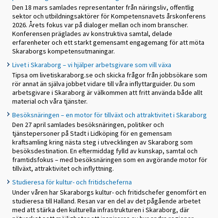
Den 18 mars samlades representanter från näringsliv, offentlig
sektor och utbildningsaktörer för Kompetensnavets årskonferens
2026. Årets fokus var på dialoger mellan och inom branscher.
Konferensen präglades av konstruktiva samtal, delade
erfarenheter och ett starkt gemensamt engagemang för att möta
Skaraborgs kompetensutmaningar.
Livet i Skaraborg – vi hjälper arbetsgivare som vill växa
Tipsa om livetiskaraborg.se och skicka frågor från jobbsökare som
rör annat än själva jobbet vidare till våra inflyttarguider. Du som
arbetsgivare i Skaraborg är välkommen att fritt använda både allt
material och våra tjänster.
Besöksnäringen – en motor för tillväxt och attraktivitet i Skaraborg
Den 27 april samlades besöksnäringen, politiker och
tjänstepersoner på Stadt i Lidköping för en gemensam
kraftsamling kring nästa steg i utvecklingen av Skaraborg som
besöksdestination. En eftermiddag fylld av kunskap, samtal och
framtidsfokus – med besöksnäringen som en avgörande motor för
tillväxt, attraktivitet och inflyttning.
Studieresa för kultur- och fritidscheferna
Under våren har Skaraborgs kultur- och fritidschefer genomfört en
studieresa till Halland. Resan var en del av det pågående arbetet
med att stärka den kulturella infrastrukturen i Skaraborg, där