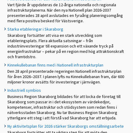
Vart fjärde år uppdateras de 12-åriga nationella och regionala
infrastrukturplanerna. När den nya Nationell plan 2026-2037
presenterades 28 april avslutades en fyraårig planeringsomgång
med flera positiva besked för Västsverige.
Starka etableringar i Skaraborg
Skaraborg fortsätter att visa en stark utveckling som
etableringsplats. Flera aktuella satsningar – från
industriinvesteringar till expansion och ett växande tryck på
energiinfrastruktur – pekar på en region med hög attraktionskraft
och framtidstro.
Kinnekullebanan finns med i Nationell infrastrukturplan
Den 28 april presenterade regeringen Nationell infrastrukturplan
för åren 2026–2037. I planen lyfts nu Kinnekullebanan fram, där 600
miljoner kronor avsätts för investeringar i järnvägen.
Industriell symbios
Business Region Skaraborg bildades för att locka de företag till
Skaraborg som passar in i det ekosystem av värdekedjor,
kompetenser, infrastruktur och stödsystem som redan finns i
nätverksstaden Skaraborg. Nu tar Business Region Skaraborg
ytterligare ett steg i att förstå vad Skaraborg har att erbjuda.
Ny aktivitetsplan för 2026 stärker Skaraborgs omställningsarbete
Skaraborg fortsätter att ta viktiga steg för att möta den