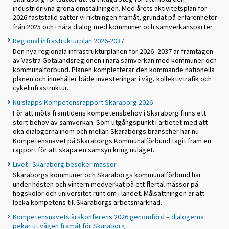
industridrivna gröna omställningen. Med årets aktivitetsplan för
2026 fastställd sätter vi riktningen framåt, grundat på erfarenheter
från 2025 och i nära dialog med kommuner och samverkansparter.
Regional infrastrukturplan 2026-2037
Den nya regionala infrastrukturplanen för 2026–2037 är framtagen
av Västra Götalandsregionen i nära samverkan med kommuner och
kommunalförbund. Planen kompletterar den kommande nationella
planen och innehåller både investeringar i väg, kollektivtrafik och
cykelinfrastruktur.
Nu släpps Kompetensrapport Skaraborg 2026
För att möta framtidens kompetensbehov i Skaraborg finns ett
stort behov av samverkan. Som utgångspunkt i arbetet med att
öka dialogerna inom och mellan Skaraborgs branscher har nu
Kompetensnavet på Skaraborgs Kommunalförbund tagit fram en
rapport för att skapa en samsyn kring nuläget.
Livet i Skaraborg besöker mässor
Skaraborgs kommuner och Skaraborgs kommunalförbund har
under hösten och vintern medverkat på ett flertal mässor på
högskolor och universitet runt om i landet. Målsättningen är att
locka kompetens till Skaraborgs arbetsmarknad.
Kompetensnavets årskonferens 2026 genomförd – dialogerna
pekar ut vägen framåt för Skaraborg