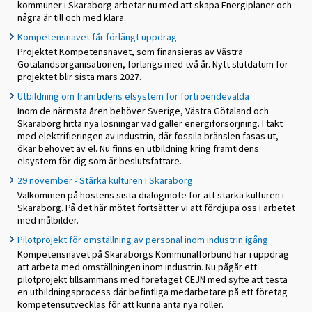
kommuner i Skaraborg arbetar nu med att skapa Energiplaner och
några är till och med klara.
Kompetensnavet får förlängt uppdrag
Projektet Kompetensnavet, som finansieras av Västra
Götalandsorganisationen, förlängs med två år. Nytt slutdatum för
projektet blir sista mars 2027.
Utbildning om framtidens elsystem för förtroendevalda
Inom de närmsta åren behöver Sverige, Västra Götaland och
Skaraborg hitta nya lösningar vad gäller energiförsörjning. I takt
med elektrifieringen av industrin, där fossila bränslen fasas ut,
ökar behovet av el. Nu finns en utbildning kring framtidens
elsystem för dig som är beslutsfattare.
29 november - Stärka kulturen i Skaraborg
Välkommen på höstens sista dialogmöte för att stärka kulturen i
Skaraborg. På det här mötet fortsätter vi att fördjupa oss i arbetet
med målbilder.
Pilotprojekt för omställning av personal inom industrin igång
Kompetensnavet på Skaraborgs Kommunalförbund har i uppdrag
att arbeta med omställningen inom industrin. Nu pågår ett
pilotprojekt tillsammans med företaget CEJN med syfte att testa
en utbildningsprocess där befintliga medarbetare på ett företag
kompetensutvecklas för att kunna anta nya roller.