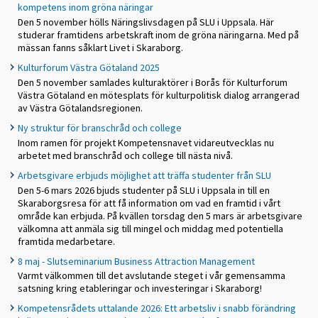
kompetens inom gröna näringar
Den 5 november hölls Näringslivsdagen på SLU i Uppsala. Här
studerar framtidens arbetskraft inom de gröna näringarna. Med på
mässan fanns såklart Livet i Skaraborg.
Kulturforum Västra Götaland 2025
Den 5 november samlades kulturaktörer i Borås för Kulturforum
Västra Götaland en mötesplats för kulturpolitisk dialog arrangerad
av Västra Götalandsregionen.
Ny struktur för branschråd och college
Inom ramen för projekt Kompetensnavet vidareutvecklas nu
arbetet med branschråd och college till nästa nivå.
Arbetsgivare erbjuds möjlighet att träffa studenter från SLU
Den 5-6 mars 2026 bjuds studenter på SLU i Uppsala in till en
Skaraborgsresa för att få information om vad en framtid i vårt
område kan erbjuda. På kvällen torsdag den 5 mars är arbetsgivare
välkomna att anmäla sig till mingel och middag med potentiella
framtida medarbetare.
8 maj - Slutseminarium Business Attraction Management
Varmt välkommen till det avslutande steget i vår gemensamma
satsning kring etableringar och investeringar i Skaraborg!
Kompetensrådets uttalande 2026: Ett arbetsliv i snabb förändring