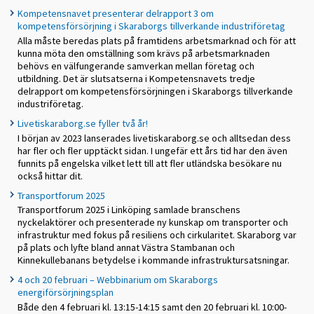
Kompetensnavet presenterar delrapport 3 om
kompetensförsörjning i Skaraborgs tillverkande industriföretag
Alla måste beredas plats på framtidens arbetsmarknad och för att
kunna möta den omställning som krävs på arbetsmarknaden
behövs en välfungerande samverkan mellan företag och
utbildning. Det är slutsatserna i Kompetensnavets tredje
delrapport om kompetensförsörjningen i Skaraborgs tillverkande
industriföretag.
Livetiskaraborg.se fyller två år!
I början av 2023 lanserades livetiskaraborg.se och alltsedan dess
har fler och fler upptäckt sidan. I ungefär ett års tid har den även
funnits på engelska vilket lett till att fler utländska besökare nu
också hittar dit.
Transportforum 2025
Transportforum 2025 i Linköping samlade branschens
nyckelaktörer och presenterade ny kunskap om transporter och
infrastruktur med fokus på resiliens och cirkularitet. Skaraborg var
på plats och lyfte bland annat Västra Stambanan och
Kinnekullebanans betydelse i kommande infrastruktursatsningar.
4 och 20 februari – Webbinarium om Skaraborgs
energiförsörjningsplan
Både den 4 februari kl. 13:15-14:15 samt den 20 februari kl. 10:00-