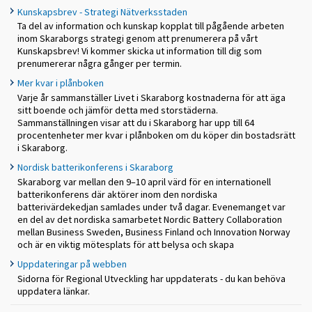
Kunskapsbrev - Strategi Nätverksstaden
Ta del av information och kunskap kopplat till pågående arbeten
inom Skaraborgs strategi genom att prenumerera på vårt
Kunskapsbrev! Vi kommer skicka ut information till dig som
prenumererar några gånger per termin.
Mer kvar i plånboken
Varje år sammanställer Livet i Skaraborg kostnaderna för att äga
sitt boende och jämför detta med storstäderna.
Sammanställningen visar att du i Skaraborg har upp till 64
procentenheter mer kvar i plånboken om du köper din bostadsrätt
i Skaraborg.
Nordisk batterikonferens i Skaraborg
Skaraborg var mellan den 9–10 april värd för en internationell
batterikonferens där aktörer inom den nordiska
batterivärdekedjan samlades under två dagar. Evenemanget var
en del av det nordiska samarbetet Nordic Battery Collaboration
mellan Business Sweden, Business Finland och Innovation Norway
och är en viktig mötesplats för att belysa och skapa
Uppdateringar på webben
Sidorna för Regional Utveckling har uppdaterats - du kan behöva
uppdatera länkar.