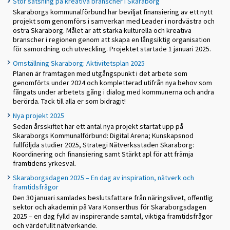
Stor satsning på kreativa branscher i Skaraborg
Skaraborgs kommunalförbund har beviljat finansiering av ett nytt
projekt som genomförs i samverkan med Leader i nordvästra och
östra Skaraborg. Målet är att stärka kulturella och kreativa
branscher i regionen genom att skapa en långsiktig organisation
för samordning och utveckling. Projektet startade 1 januari 2025.
Omställning Skaraborg: Aktivitetsplan 2025
Planen är framtagen med utgångspunkt i det arbete som
genomförts under 2024 och kompletterad utifrån nya behov som
fångats under arbetets gång i dialog med kommunerna och andra
berörda. Tack till alla er som bidragit!
Nya projekt 2025
Sedan årsskiftet har ett antal nya projekt startat upp på
Skaraborgs Kommunalförbund: Digital Arena; Kunskapsnod
fullföljda studier 2025, Strategi Nätverksstaden Skaraborg:
Koordinering och finansiering samt Stärkt apl för att främja
framtidens yrkesval.
Skaraborgsdagen 2025 – En dag av inspiration, nätverk och
framtidsfrågor
Den 30 januari samlades beslutsfattare från näringslivet, offentlig
sektor och akademin på Vara Konserthus för Skaraborgsdagen
2025 – en dag fylld av inspirerande samtal, viktiga framtidsfrågor
och värdefullt nätverkande.