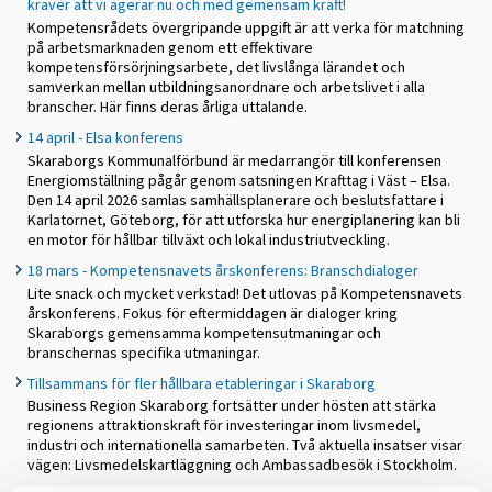
kräver att vi agerar nu och med gemensam kraft!
Kompetensrådets övergripande uppgift är att verka för matchning
på arbetsmarknaden genom ett effektivare
kompetensförsörjningsarbete, det livslånga lärandet och
samverkan mellan utbildningsanordnare och arbetslivet i alla
branscher. Här finns deras årliga uttalande.
14 april - Elsa konferens
Skaraborgs Kommunalförbund är medarrangör till konferensen
Energiomställning pågår genom satsningen Krafttag i Väst – Elsa.
Den 14 april 2026 samlas samhällsplanerare och beslutsfattare i
Karlatornet, Göteborg, för att utforska hur energiplanering kan bli
en motor för hållbar tillväxt och lokal industriutveckling.
18 mars - Kompetensnavets årskonferens: Branschdialoger
Lite snack och mycket verkstad! Det utlovas på Kompetensnavets
årskonferens. Fokus för eftermiddagen är dialoger kring
Skaraborgs gemensamma kompetensutmaningar och
branschernas specifika utmaningar.
Tillsammans för fler hållbara etableringar i Skaraborg
Business Region Skaraborg fortsätter under hösten att stärka
regionens attraktionskraft för investeringar inom livsmedel,
industri och internationella samarbeten. Två aktuella insatser visar
vägen: Livsmedelskartläggning och Ambassadbesök i Stockholm.