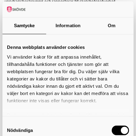
uppdragsbeskrivning och rapporterar till skolchefsnätverket.
Professionsnätverken är en framgångsfaktor för att fullfölja
samverkan kring de prioriterade områdena,
Fullföljd utbildning
och
K
ompetensförsörjnin
g, i Samverkansstrategin för åren 2023–2026.
Samtycke
Information
Om
Utöver dessa är Utbildning Skaraborg verksamma och samverkar i ett
stort antal frågor inom utbildningsområdet.
Nätverkets uppdragsbeskrivning, minnesanteckningar och
Denna webbplats använder cookies
deltagarlista finns att hitta på denna sida.
Vi använder kakor för att anpassa innehållet,
Skriv ut
tillhandahålla funktioner och tjänster som gör att
webbplatsen fungerar bra för dig. Du väljer själv vilka
Minnesanteckningar
kategorier av kakor du tillåter och vi sätter bara
Minnesanteckningar 2026-04-17
nödvändiga kakor innan du gjort ett aktivt val. Om du
Minnesanteckningar 2026-01-23
väljer bort en kategori av kakor kan det medföra att vissa
Minnesanteckningar 2025-11-07
funktioner inte visas eller fungerar korrekt.
Minnesanteckningar 2025-09-05
Minnesanteckningar 2025-03-07
Du kan när som helst ändra eller dra tillbaka samtycket
för vilka kakor du tillåter. Det görs på vår sida om
Dokument
användning av kakor som du hittar längst ner på sidan
Nödvändiga
Grundskola - Uppdragsbeskrivning.pdf